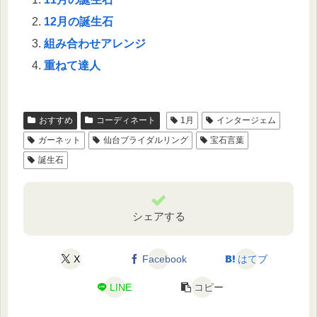
12月の誕生石
組み合わせアレンジ
重ねて達人
おすすめ
コーディネート
1月
インタージェム
ガーネット
仙台ブライダルリング
宝石言葉
誕生石
シェアする
X
Facebook
はてブ
LINE
コピー