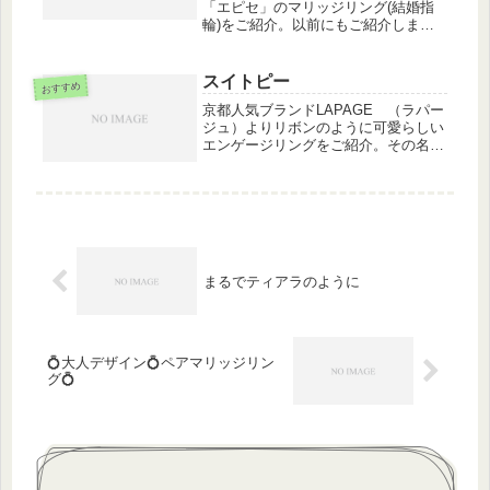
「エピセ」のマリッジリング(結婚指
輪)をご紹介。以前にもご紹介しまし
たがこちらのデザインはダイヤモンド
がはめ込まれているので洋服などに引
っかからなかったり落とす心配がない
スイトピー
おすすめ
ので邪魔にならないと人気です☆記念
京都人気ブランドLAPAGE （ラパー
日...
ジュ）よりリボンのように可愛らしい
エンゲージリングをご紹介。その名も
スイトピーです。花言葉は二人の門
出、永遠の喜び。立て爪１粒ダイヤの
サイドに可愛らしく２石のダイヤが対
称に並んでいます。軽やかに風に揺
れ...
まるでティアラのように
💍大人デザイン💍ペアマリッジリン
グ💍