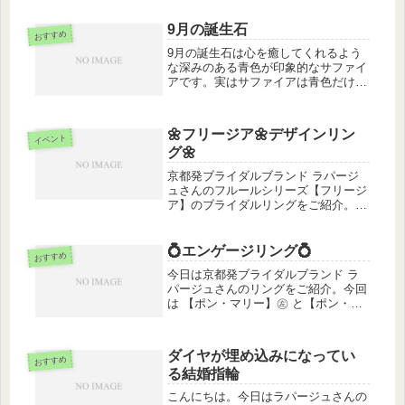
良いとされリラックス効果もありま
す。美しさを保つ秘訣にエメラルドで
9月の誕生石
癒されてみませんか。仙台ブライダル
おすすめ
リン...
9月の誕生石は心を癒してくれるよう
な深みのある青色が印象的なサファイ
アです。実はサファイアは青色だけで
はなくピンク、イエロー、ホワイトな
ど様々なカラーバリエーションがあり
ます。そんなサファイアには慈愛、誠
🌼フリージア🌼デザインリン
実、真実などの意味があり恋人や夫婦
イベント
グ🌼
仲...
京都発ブライダルブランド ラパージ
ュさんのフルールシリーズ【フリージ
ア】のブライダルリングをご紹介。
【 フリージア 】花言葉：無邪気、純
粋
_______________________________
💍エンゲージリング💍
おすすめ
____________________...
今日は京都発ブライダルブランド ラ
パージュさんのリングをご紹介。今回
は 【ポン・マリー】㊧ と【ポン・ド
ゥ・シュリー】㊨【ポン・マリー】は
丸みのあるフォルムです。パリで元も
古い橋のひとつ。別名『恋愛橋』と呼
ダイヤが埋め込みになってい
び愛を誓いながらキスをすると願い
おすすめ
る結婚指輪
が...
こんにちは。今日はラパージュさんの