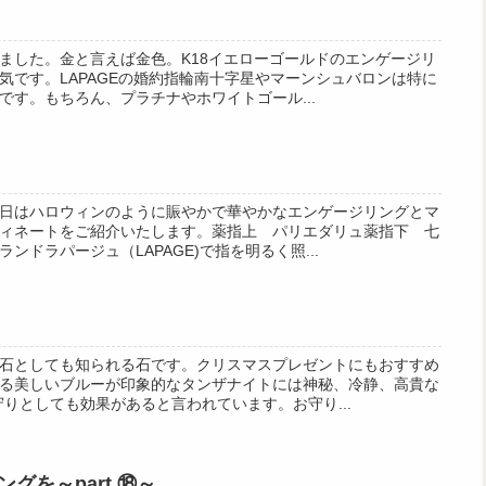
ました。金と言えば金色。K18イエローゴールドのエンゲージリ
気です。LAPAGEの婚約指輪南十字星やマーンシュバロンは特に
です。もちろん、プラチナやホワイトゴール...
日はハロウィンのように賑やかで華やかなエンゲージリングとマ
ィネートをご紹介いたします。薬指上 パリエダリュ薬指下 七
ドラパージュ（LAPAGE)で指を明るく照...
石としても知られる石です。クリスマスプレゼントにもおすすめ
る美しいブルーが印象的なタンザナイトには神秘、冷静、高貴な
りとしても効果があると言われています。お守り...
グを～part ⑱～