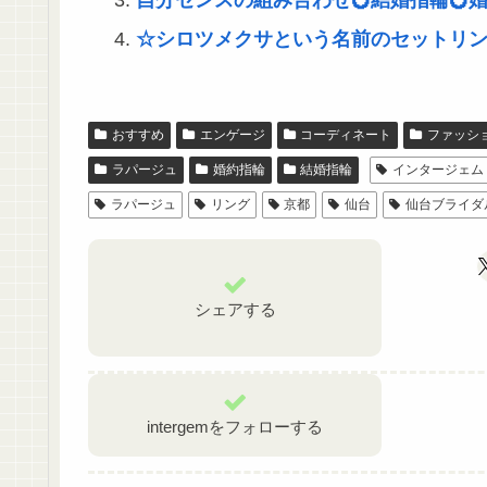
自分センスの組み合わせ💍結婚指輪💍婚
☆シロツメクサという名前のセットリ
おすすめ
エンゲージ
コーディネート
ファッシ
ラパージュ
婚約指輪
結婚指輪
インタージェム
ラパージュ
リング
京都
仙台
仙台ブライダ
シェアする
intergemをフォローする