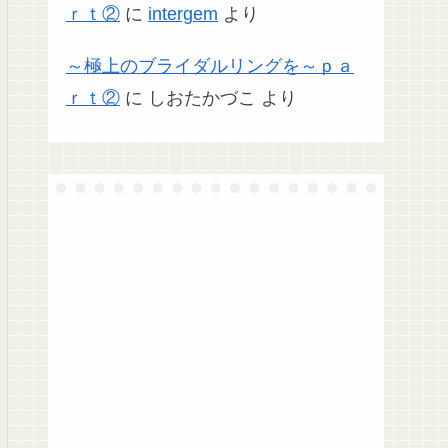
ｒｔ②
に
intergem
より
～極上のブライダルリングを～ｐａ
ｒｔ②
に
しおたかづこ
より