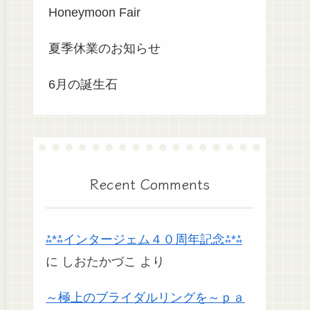
Honeymoon Fair
夏季休業のお知らせ
6月の誕生石
Recent Comments
⁂*⁂インタージェム４０周年記念⁂*⁂
に
しおたかづこ
より
～極上のブライダルリングを～ｐａ