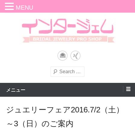
MENU
コ
ン
テ
ン
オリジナルのエンゲージリングやマリッジリングをご提案。ローリーロ
インタージェム｜結婚指輪（マ
ツ
ドキン、ラパージュ、ミノルホッタブランドの結婚指輪、婚約指輪をお
取り扱い。カナディアンダイヤモンド正規販売店。ジュエリーリフォー
へ
ムや修理サービスも。Eメールで資料請求、各種問い合わせが可能。仙台
リッジリング）・婚約指輪（エ
市青葉区中央。
ス
検
ンゲージリング）｜仙台市青葉
キ
索
ッ
区中央
メニュー
プ
ジュエリーフェア2016.7/2（土）
～3（日）のご案内