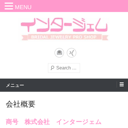
MENU
コ
ン
テ
ン
オリジナルのエンゲージリングやマリッジリングをご提案。ローリーロ
インタージェム｜結婚指輪（マ
ツ
ドキン、ラパージュ、ミノルホッタブランドの結婚指輪、婚約指輪をお
取り扱い。カナディアンダイヤモンド正規販売店。ジュエリーリフォー
へ
ムや修理サービスも。Eメールで資料請求、各種問い合わせが可能。仙台
リッジリング）・婚約指輪（エ
市青葉区中央。
ス
検
ンゲージリング）｜仙台市青葉
キ
索
ッ
区中央
メニュー
プ
会社概要
商号 株式会社 インタージェム