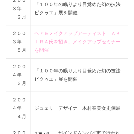
２００
「１００年の眠りより目覚めた幻の技法
３年
ピクゥエ」展を開催
２月
２００
ヘア＆メイクアップアーティスト ＡＫ
３年
ＩＲＡ氏を招き、メイクアップセミナー
５月
を開催
２００
「１００年の眠りより目覚めた幻の技法
４年
ピクゥエ」展を開催
３月
２００
４年
ジュェリーデザイナー木村春美女史個展
４月
２００
がインドムンバイ市で行われ