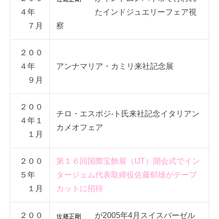
４年
たインドジュエリーフェア視
７月
察
２００
４年
アンナマリア・カミリ来社記念展
９月
２００
チロ・エスポジ‐ト氏来社記念イタリアン
４年１
カメオフェア
１月
２００
第１６回国際宝飾展（IJT）開会式でイン
５年
タージェム代表取締役佐藤郁雄がテープ
１月
カットに招待
２００
が2005年4月スイスバーゼル