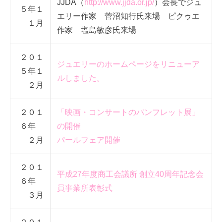
JJDA（
http://www.jjda.or.jp/
）会長でジュ
５年１
エリー作家 菅沼知行氏来場 ピクゥエ
１月
作家 塩島敏彦氏来場
２０１
ジュエリーのホームページをリニューア
５年１
ルしました。
２月
２０１
「映画・コンサートのパンフレット展」
６年
の開催
２月
パールフェア開催
２０１
平成27年度商工会議所 創立40周年記念会
６年
員事業所表彰式
３月