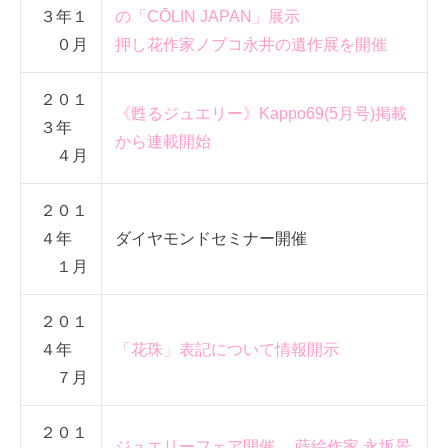
３年１
の「C
Ō
LIN JAPAN」展示
０月
押し花作家ノブコ永井の遺作展を開催
２０１
《甦るジュエリー》Kappo69(5月号)掲載
３年
から連載開始
４月
２０１
４年
ダイヤモンドセミナー開催
１月
２０１
４年
「花珠」表記について情報開示
７月
２０１
ジュエリーフェア開催 蒔絵作家 永坂景