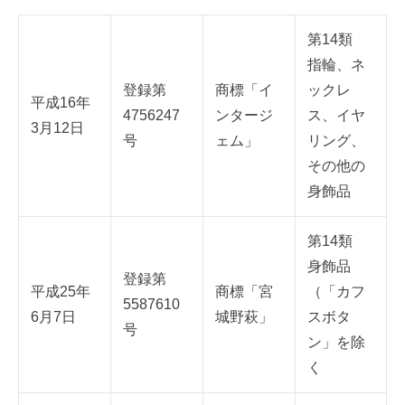
第14類
指輪、ネ
登録第
商標「イ
ックレ
平成16年
4756247
ンタージ
ス、イヤ
3月12日
号
ェム」
リング、
その他の
身飾品
第14類
身飾品
登録第
平成25年
商標「宮
（「カフ
5587610
6月7日
城野萩」
スボタ
号
ン」を除
く