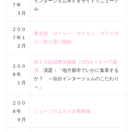
インタージェムＷＥＢサイトリニューア
７年
ル
３月
２００
東北初「ローリー・ロドキン ブライダ
７年１
ル」取り扱い開始
２月
第１９回国際宝飾展（IJT)セミナーで講
２００
演。
演題：「地方都市でいかに集客する
８年
か？ ～仙台インタージェムのこだわり
１月
～」
２００
８年
ミュージアムカメオ展開催
９月