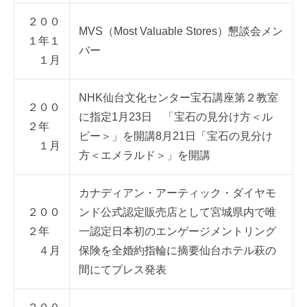
２００
MVS（Most Valuable Stores）懇談会メン
１年１
バー
１月
NHK仙台文化センター宝石講座第２教室
２００
に指定1月23日 「宝石の見分け方＜ル
２年
ビー＞」を開講8月21日「宝石の見分け
１月
方＜エメラルド＞」を開講
カナディアン・アーティック・ダイヤモ
２００
ンド公式認定販売店として宮城県内で唯
２年
一認定日本初のエンゲージメントリング
４月
保険を全婚約指輪に摘要仙台ホテル萩の
間にてプレス発表