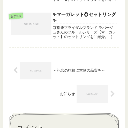
介。【ラ・マドレーヌ】マドレーヌ教
会。古代ギリシャの神殿を思わせる新
古典主義の堂々とした造り。
✨マーガレット💍セットリング
おすすめ
_______________________...
✨
京都発ブライダルブランド ラパージ
ュさんのフルールシリーズ【マーガレ
ット】のセットリングをご紹介。【マ
ーガレット】花言葉：真実の愛～いつ
までも優しい笑顔で咲いている～
_______________________________
______...
～記念の指輪に本物の品質を～
お知らせ
コメント