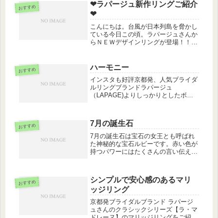
❤ラパージュ新作リングご紹介
ておりますので、奥のエレベーターで
おすすめ
❤
７...
こんにちは。台風が日本列島を脅かし
ている今日この頃。ラパージュさんか
らＮＥＷデザインリングが登場！！仙
台初上陸！！『セイシェルの風』今ま
でにない細さのデザインです！！
ハーモニー
おすすめ
インスタも好評京都発、人気ブライダ
ルリングブランドラパージュ
（LAPAGE)よりしっかりとしたボリ
ュームとキラキラのダイヤが存在感を
放つマリッジリングハーモニーをご紹
介。アルモニ【ハーモニー】出会った
7月の誕生石
ときに感じたこの響き、心地良さこの
おすすめ
人とず...
7月の誕生石は宝石の女王とも呼ばれ
た神秘的な宝石ルビーです。赤い色が
持つパワーにはたくさんの言い伝えが
あり情熱や愛情を高める石や勝利に導
く石と呼ばれることもあります。仕事
や恋愛で成功したい方はお守りとして
シンプルで安心感のあるマリ
ルビーのペンダントとリングを身につ
おすすめ
ッジリング
け...
京都発ブライダルブランド ラパージ
ュさんのクラシックシリーズ【ラ・マ
ドレーヌ】のマリッジリングをご紹