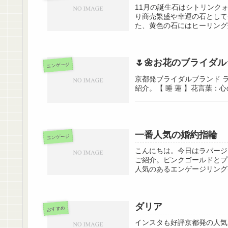
11月の誕生石はシトリンク
り商売繁盛や幸運の石として
た、黄色の石にはヒーリング
🌷🌼お花のブライダル
エンゲージ
京都発ブライダルブランド 
紹介。【 睡 蓮 】花言葉：
_______________________
一番人気の婚約指輪
エンゲージ
こんにちは。今日はラパージ
ご紹介。ピンクゴールドとプ
人気のあるエンゲージリング(
ダリア
おすすめ
インスタも好評京都発の人気