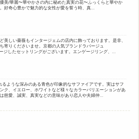
優美/華麗〜華やかさの内に秘めた真実の花〜ふっくらと華やか
。好奇心豊かで魅力的な女性が愛を誓う時、真...
ど美しい薔薇もインタージェムの店内に飾っております。是非、
ち寄りくださいませ。京都の人気ブランドラパージュ
メージしたセットリングがございます。エンゲージリング、...
れるような深みのある青色が印象的なサファイアです。実はサフ
ンク、イエロー、ホワイトなど様々なカラーバリエーションがあ
は慈愛、誠実、真実などの意味があり恋人や夫婦仲...