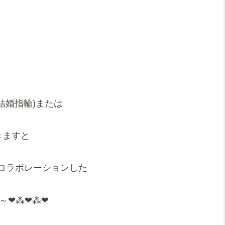
結婚指輪)または
きますと
がコラボレーションした
～❤⁂❤⁂❤