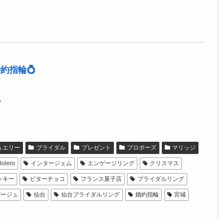
約指輪💍
グ
ュエリー
ブライダル
プレゼント
プロポーズ
マリッジ
Bolero
インタージェム
エンゲージリング
クリスマス
ッキー
ビターチョコ
フランス菓子店
ブライダルリング
パージュ
仙台
仙台ブライダルリング
婚約指輪
宮城