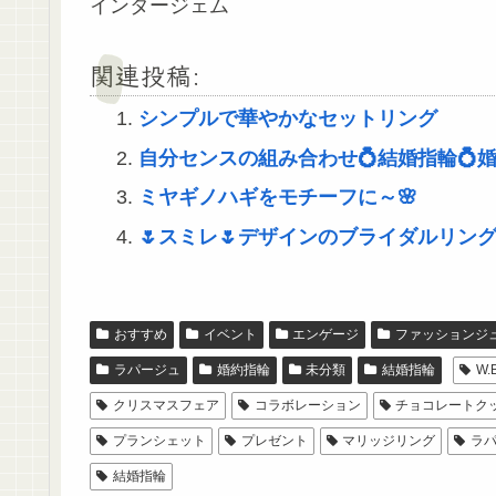
インタージェム
関連投稿:
シンプルで華やかなセットリング
自分センスの組み合わせ💍結婚指輪💍婚
ミヤギノハギをモチーフに～🌸
🌷スミレ🌷デザインのブライダルリン
おすすめ
イベント
エンゲージ
ファッションジ
ラパージュ
婚約指輪
未分類
結婚指輪
W.
クリスマスフェア
コラボレーション
チョコレートク
プランシェット
プレゼント
マリッジリング
ラ
結婚指輪