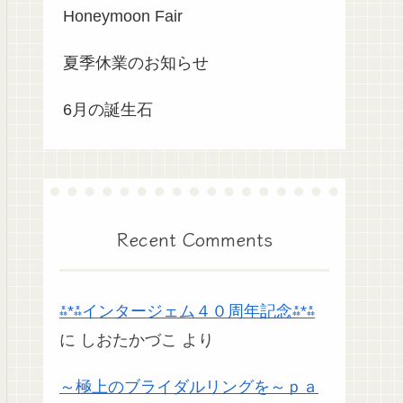
Honeymoon Fair
夏季休業のお知らせ
6月の誕生石
Recent Comments
⁂*⁂インタージェム４０周年記念⁂*⁂
に
しおたかづこ
より
～極上のブライダルリングを～ｐａ