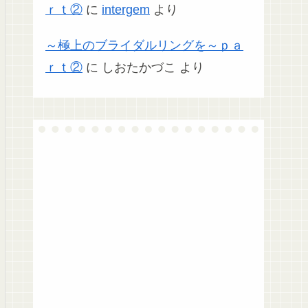
ｒｔ②
に
intergem
より
～極上のブライダルリングを～ｐａ
ｒｔ②
に
しおたかづこ
より