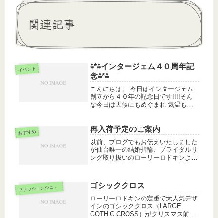
関連記事
⁂*⁂インタージェム４０周年記
イベント
念⁂*⁂
こんにちは。 今日はインタージェム
創立から４０年の記念日です!!!!そん
な今日は天候にもめぐまれ 気温も今
年最高の１８度!!!!!朝から、立派な胡
蝶蘭に囲まれ素敵な一日のスタートと
なりました。この節目の日を一緒に迎
再入荷予定のご案内
おすすめ
えられた事に スタッフ一...
以前、ブログでもお伝えいたしました
が仙台唯一の結婚指輪、ブライダルリ
ング取り扱いのローリーロドキンより
発売中の２０１６年クリスマス限定デ
ザインがご好評により完売いたしまし
た。次の入荷は11月下旬～12月上旬を
ゴシッククロス
フ
ァッションジュエリー
予定しております。クリスマスまで...
ローリーロドキンの定番で大人気デザ
インのゴシッククロス（LARGE
GOTHIC CROSS）がクリスマス前に