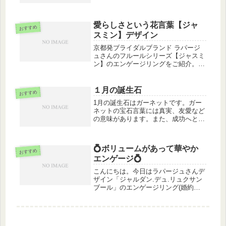
再入荷いたしました。インパクトのあ
るクロスは男性がつけるとカッコいい
存在感になり女性がつけても華やかに
愛らしさという花言葉【ジャ
輝く優れものです。クリスマス...
おすすめ
スミン】デザイン
京都発ブライダルブランド ラパージ
ュさんのフルールシリーズ【ジャスミ
ン】のエンゲージリングをご紹介。
【 ジャスミン 】花言葉：愛らしさ
_______________________________
______________________...
１月の誕生石
おすすめ
1月の誕生石はガーネットです。ガー
ネットの宝石言葉には真実、友愛など
の意味があります。また、成功へと導
く石、安産や子宝のお守りとしても大
変人気があります。深みのある赤のパ
ワーを楽しみながら2019年を過ごして
💍ボリュームがあって華やか
みてはいかがでしょうか。プレゼン...
おすすめ
エンゲージ💍
こんにちは。今日はラパージュさんデ
ザイン「ジャルダン.デュ.リュクサン
ブール」のエンゲージリング(婚約指
輪)をご紹介。メインダイヤモンドの
両隣に大き目のメレダイヤがあしらわ
れています★全体的にしっかりしたつ
くりの婚約指輪で年齢を重ねても違