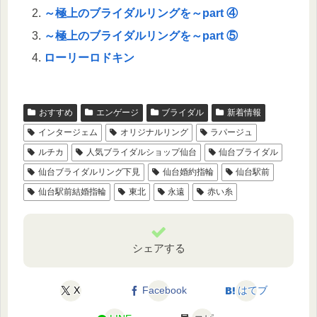
～極上のブライダルリングを～part ④
～極上のブライダルリングを～part ⑤
ローリーロドキン
おすすめ
エンゲージ
ブライダル
新着情報
インタージェム
オリジナルリング
ラパージュ
ルチカ
人気ブライダルショップ仙台
仙台ブライダル
仙台ブライダルリング下見
仙台婚約指輪
仙台駅前
仙台駅前結婚指輪
東北
永遠
赤い糸
シェアする
X
Facebook
はてブ