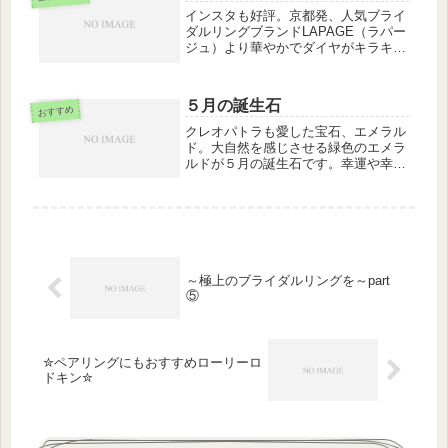
ク...
インスタも好評。京都発、人気ブライ
ダルリングブランドLAPAGE（ラパー
ジュ）より華やかでダイヤがキラキラ
眩しい婚約指輪と結婚指輪のセットリ
ングをご紹介。ジャスマン【ジャスミ
ン】花言葉：愛らしさ〜あなたへの愛
５月の誕生石
のしるし〜風に乗りオリエンタルな...
おすすめ
クレオパトラも愛した宝石、エメラル
ド。大自然を感じさせる緑色のエメラ
ルドが５月の誕生石です。幸運や幸福
をもたらす石と言われかつては目にも
良いとされリラックス効果もありま
す。美しさを保つ秘訣にエメラルドで
癒されてみませんか。仙台ブライダル
リン...
～極上のブライダルリングを～part
⑤
✮ペアリングにもおすすめローリーロ
ドキン✮