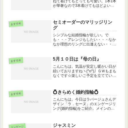
ねて着けてもとっても可愛い。1本1本
が華奢なので3本着けてもほどよいボ
リュームで今日から重ね着けの達人に
なれちゃいます。仙台ブライダルリン
グのインタージェムで試着してみてく
セミオーダーのマリッジリン
ださい。
おすすめ
グ
シンプルな結婚指輪が欲しい。で
も・・・アレンジもしたい・・・なか
なか理想のリングに出逢えない・・・
そんなお二人にオススメなのがセミオ
ーダー対応のCYO（Create Your
Own）のマリッジリングです。
5月１０日は『母の日』
おすすめ
CYO（Create Your O...
こんにちは。気温が安定し暖かい日が
続いておりますねヽ(^o^)丿ＧＷもまも
なくです☆楽しいご予定を立てている
方も多いと思いますがＧＷが過ぎると
すぐにやってくるのが「母の日」もう
３週間後です❀今年は感謝を何で伝え
💍きらめく婚約指輪💍
ようか考え始める時期ですがイン...
おすすめ
こんにちは。今日はラパージュさんデ
ザイン「ラ．セーヌ」のエンゲージリ
ング(婚約指輪)をご紹介。メインのダ
イヤモンドの両脇にねじれるようなデ
ザインでメレダイヤがあしらわれてま
す～♪存在感際立つ婚約指輪❤是非店
ジャスミン
エンゲージ
頭にいらしてください！！記念日、